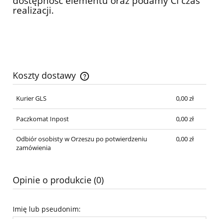
dostępność elementu oraz podamy Ci czas
realizacji.
Koszty dostawy
Cena nie zawiera ewentualnych kosztów płatności
Kurier GLS
0,00 zł
Paczkomat Inpost
0,00 zł
Odbiór osobisty w Orzeszu po potwierdzeniu
0,00 zł
zamówienia
Opinie o produkcie (0)
Imię lub pseudonim: