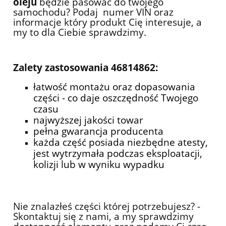
oleju
będzie pasować do twojego
samochodu?
Podaj numer VIN oraz
informacje który produkt Cię interesuje, a
my to dla Ciebie sprawdzimy.
Zalety zastosowania 46814862:
łatwość montażu oraz dopasowania
części - co daje oszczędność Twojego
czasu
najwyższej jakości towar
pełna gwarancja producenta
każda część posiada niezbędne atesty,
jest wytrzymała podczas eksploatacji,
kolizji lub w wyniku wypadku
Nie znalazłeś części której potrzebujesz? -
Skontaktuj się z nami, a my sprawdzimy