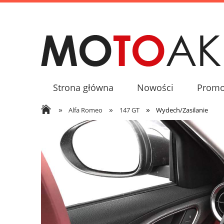
Strona główna
Nowości
Promo
»
»
»
Alfa Romeo
147 GT
Wydech/Zasilanie