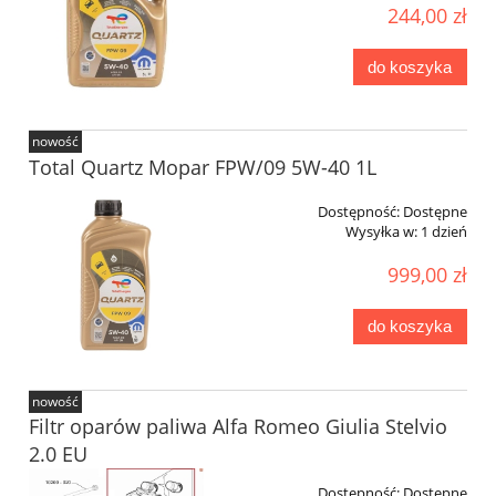
244,00 zł
do koszyka
nowość
Total Quartz Mopar FPW/09 5W-40 1L
Dostępność:
Dostępne
Wysyłka w:
1 dzień
999,00 zł
do koszyka
nowość
Filtr oparów paliwa Alfa Romeo Giulia Stelvio
2.0 EU
Dostępność:
Dostępne