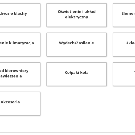
Oświetlenie i układ
dwozie blachy
Elemen
elektryczny
enie klimatyzacja
Wydech/Zasilanie
Ukła
ad kierowniczy
Kołpaki koła
zawieszenie
Akcesoria