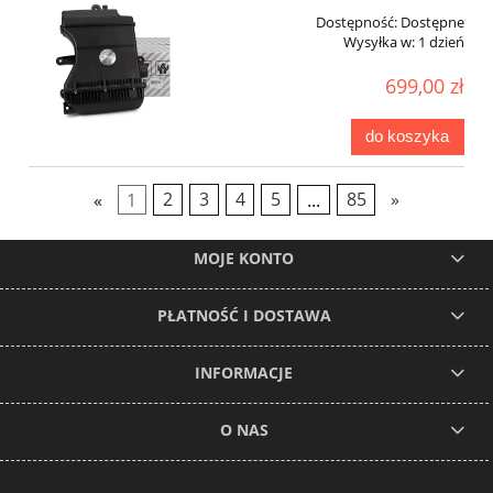
Dostępność:
Dostępne
Wysyłka w:
1 dzień
699,00 zł
do koszyka
«
1
2
3
4
5
...
85
»
MOJE KONTO
PŁATNOŚĆ I DOSTAWA
INFORMACJE
O NAS