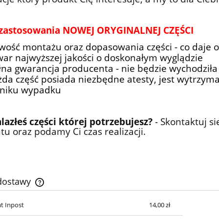
 zastosowania NOWEJ ORYGINALNEJ CZĘŚCI
twość montażu oraz dopasowania części - co daje 
war najwyższej jakości o doskonałym wyglądzie
łna gwarancja producenta - nie będzie wychodziła
żda część posiada niezbędne atesty, jest wytrzymała
niku wypadku
lazłeś części której potrzebujesz?
- Skontaktuj s
u oraz podamy Ci czas realizacji.
 dostawy
t Inpost
14,00 zł
Cena nie zawiera ewentualnych
kosztów płatności