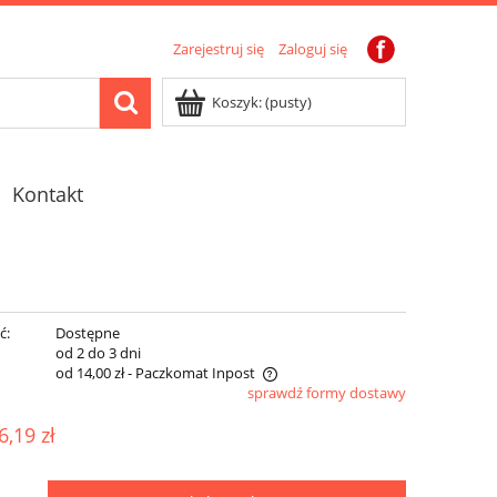
Zarejestruj się
Zaloguj się
Koszyk:
(pusty)
Kontakt
ć:
Dostępne
:
od 2 do 3 dni
od 14,00 zł
- Paczkomat Inpost
sprawdź formy dostawy
Cena nie zawiera ewentualnych
6,19 zł
kosztów płatności