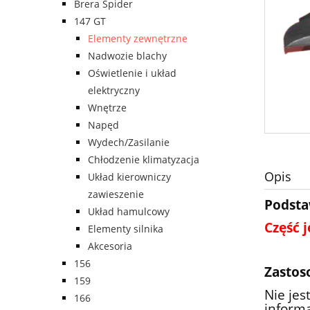
Brera Spider
147 GT
Elementy zewnętrzne
Nadwozie blachy
Oświetlenie i układ
elektryczny
Wnętrze
Napęd
Wydech/Zasilanie
Chłodzenie klimatyzacja
Opis
Układ kierowniczy
zawieszenie
Podsta
Układ hamulcowy
Część 
Elementy silnika
Akcesoria
156
Zastos
159
Nie je
166
informa