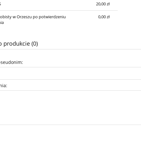
S
20,00 zł
obisty w Orzeszu po potwierdzeniu
0,00 zł
ia
o produkcie (0)
pseudonim:
nia: