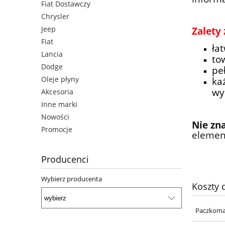
Fiat Dostawczy
Chrysler
Jeep
Zalety
Fiat
ła
Lancia
to
Dodge
pe
Oleje płyny
ka
wy
Akcesoria
Inne marki
Nowości
Nie zna
Promocje
element
Producenci
Wybierz producenta
Koszty
Paczkoma