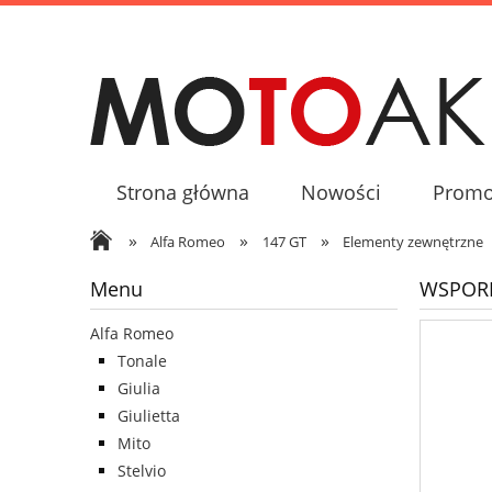
Strona główna
Nowości
Promo
»
»
»
Alfa Romeo
147 GT
Elementy zewnętrzne
Menu
WSPORN
Alfa Romeo
Tonale
Giulia
Giulietta
Mito
Stelvio