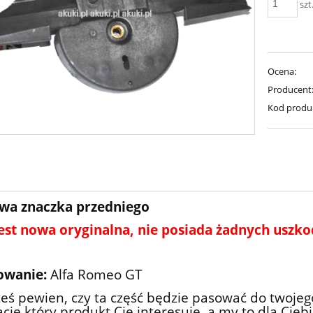
szt
Ocena:
Producent
Kod produ
wa znaczka przedniego
jest nowa oryginalna, nie posiada żadnych uszk
owanie:
Alfa Romeo GT
steś pewien, czy ta część będzie pasować do twoj
cje który produkt Cię interesuje, a my to dla Cie