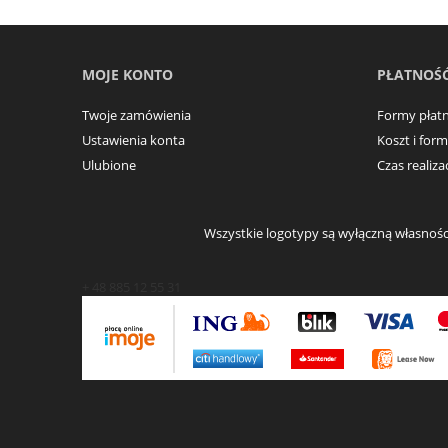
MOJE KONTO
PŁATNOŚĆ
Twoje zamówienia
Formy płatn
Ustawienia konta
Koszt i for
Ulubione
Czas realiz
Wszystkie logotypy są wyłączną własności
+ 48 885 12 55 31