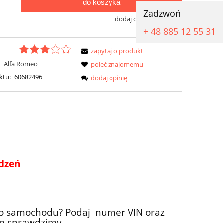
do koszyka
.
Zadzwoń
dodaj do przechowalni
+ 48 885 12 55 31
zapytaj o produkt
:
Alfa Romeo
poleć znajomemu
ktu:
60682496
dodaj opinię
odzeń
ego samochodu?
Podaj numer VIN oraz
bie sprawdzimy.