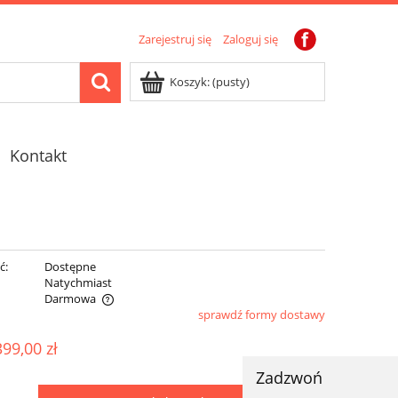
Zarejestruj się
Zaloguj się
Koszyk:
(pusty)
Kontakt
ć:
Dostępne
:
Natychmiast
Darmowa
sprawdź formy dostawy
ewentualnych
399,00 zł
Zadzwoń