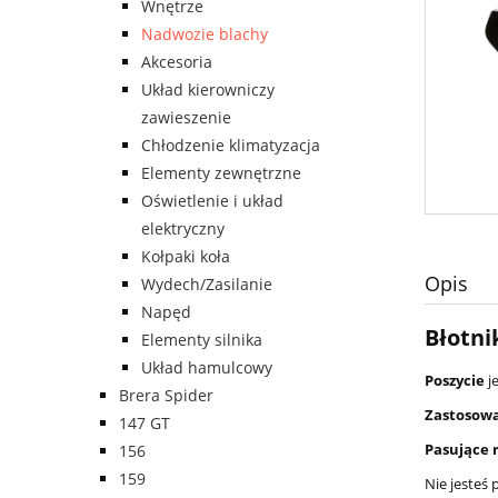
Wnętrze
Nadwozie blachy
Akcesoria
Układ kierowniczy
zawieszenie
Chłodzenie klimatyzacja
Elementy zewnętrzne
Oświetlenie i układ
elektryczny
Kołpaki koła
Opis
Wydech/Zasilanie
Napęd
Błotni
Elementy silnika
Układ hamulcowy
P
oszycie
j
Brera Spider
Zastosowa
147 GT
Pasujące ro
156
159
Nie jesteś