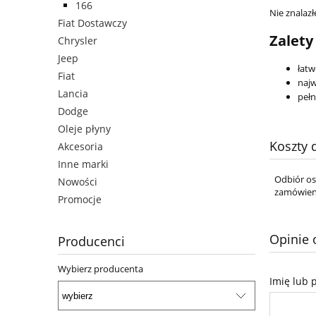
166
Nie znalazł
Fiat Dostawczy
Zalety
Chrysler
Jeep
łatw
Fiat
najw
Lancia
pełn
Dodge
Oleje płyny
Koszty
Akcesoria
Inne marki
Odbiór os
Nowości
zamówien
Promocje
Opinie 
Producenci
Wybierz producenta
Imię lub 