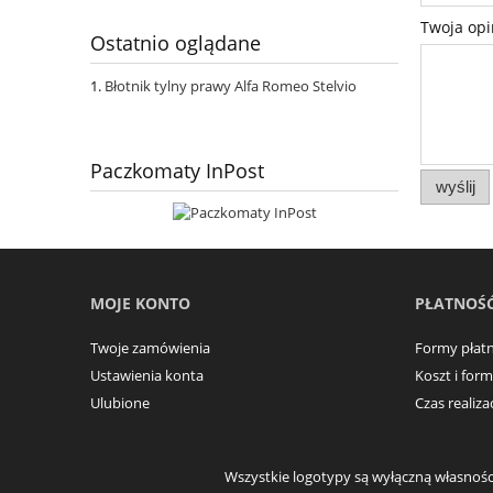
Twoja opi
Ostatnio oglądane
Błotnik tylny prawy Alfa Romeo Stelvio
Paczkomaty InPost
wyślij
MOJE KONTO
PŁATNOŚĆ
Twoje zamówienia
Formy płatn
Ustawienia konta
Koszt i for
Ulubione
Czas realiz
Wszystkie logotypy są wyłączną własności