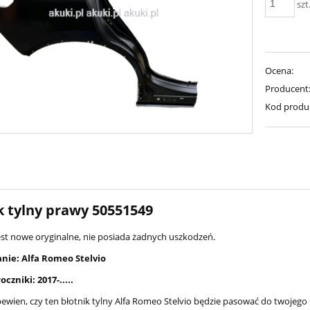
szt
Ocena:
Producent
Kod produ
k tylny prawy 50551549
est nowe oryginalne, nie posiada żadnych uszkodzeń.
nie: Alfa Romeo Stelvio
czniki: 2017-.....
 pewien, czy ten błotnik tylny Alfa Romeo Stelvio będzie pasować do two