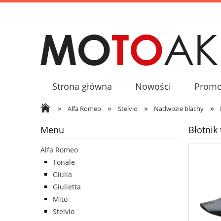
Strona główna
Nowości
Promo
»
»
»
»
Alfa Romeo
Stelvio
Nadwozie blachy
Menu
Błotnik
Alfa Romeo
Tonale
Giulia
Giulietta
Mito
Stelvio