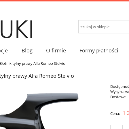
cje
Blog
O firmie
Formy płatności
Błotnik tylny prawy Alfa Romeo Stelvio
 tylny prawy Alfa Romeo Stelvio
Dostępnoś
Wysyłka w
Dostawa:
Cena nie zawiera 
1 
Cena:
kosztów płatności