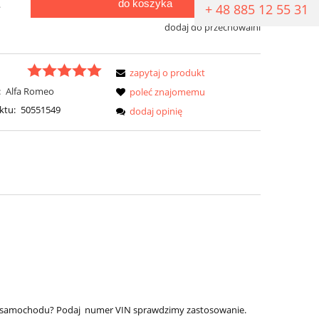
do koszyka
.
+ 48 885 12 55 31
dodaj do przechowalni
zapytaj o produkt
:
Alfa Romeo
poleć znajomemu
ktu:
50551549
dodaj opinię
jego samochodu? Podaj numer VIN sprawdzimy zastosowanie.