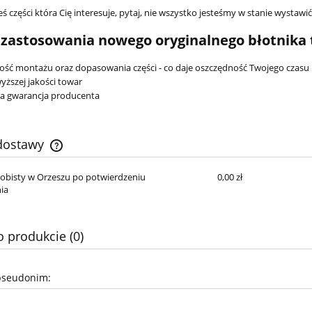
eś części która Cię interesuje, pytaj, nie wszystko jesteśmy w stanie wystawi
 zastosowania nowego oryginalnego błotnika t
ość montażu oraz dopasowania części - co daje oszczędność Twojego czasu
yższej jakości towar
a gwarancja producenta
 dostawy
obisty w Orzeszu po potwierdzeniu
0,00 zł
Cena nie zawiera ewentualnych
ia
kosztów płatności
o produkcie (0)
pseudonim: