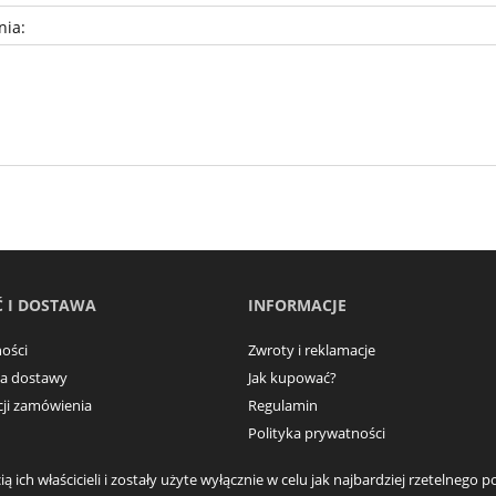
nia:
 I DOSTAWA
INFORMACJE
ości
Zwroty i reklamacje
ma dostawy
Jak kupować?
acji zamówienia
Regulamin
Polityka prywatności
ą ich właścicieli i zostały użyte wyłącznie w celu jak najbardziej rzetelneg