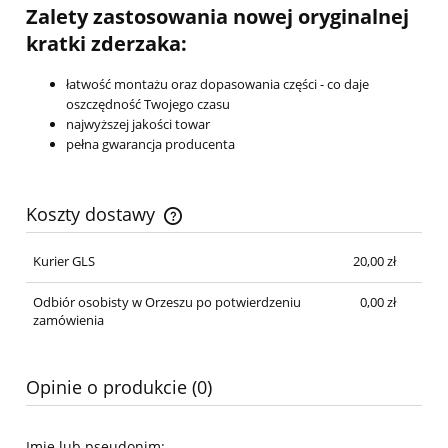
Zalety zastosowania nowej oryginalnej
kratki zderzaka:
łatwość montażu oraz dopasowania części - co daje
oszczędność Twojego czasu
najwyższej jakości towar
pełna gwarancja producenta
Koszty dostawy
Cena nie zawiera ewentualnych kosztów płatności
Kurier GLS
20,00 zł
Odbiór osobisty w Orzeszu po potwierdzeniu
0,00 zł
zamówienia
Opinie o produkcie (0)
Imię lub pseudonim: