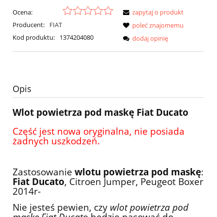
Ocena:
zapytaj o produkt
Producent:
FIAT
poleć znajomemu
Kod produktu:
1374204080
dodaj opinię
Opis
Wlot powietrza pod maskę Fiat Ducato
Część jest nowa oryginalna, nie posiada
żadnych uszkodzeń.
Zastosowanie
wlotu powietrza pod maskę
:
Fiat Ducato
, Citroen Jumper, Peugeot Boxer
2014r-
Nie jesteś pewien, czy
wlot powietrza pod
maskę Fiat Ducato
będzie pasować do