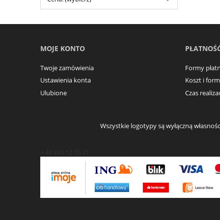
MOJE KONTO
PŁATNOŚĆ
Twoje zamówienia
Formy płatn
Ustawienia konta
Koszt i for
Ulubione
Czas realiz
Wszystkie logotypy są wyłączną własności
+ 48 885 12 55 31