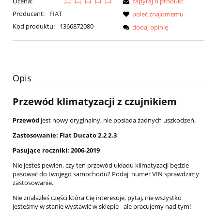
Ocena:
zapytaj o produkt
Producent:
FIAT
poleć znajomemu
Kod produktu:
1366872080
dodaj opinię
Opis
Przewód klimatyzacji z czujnikiem
Przewód
jest nowy oryginalny, nie posiada żadnych uszkodzeń.
Zastosowanie: Fiat Ducato 2.2 2.3
Pasujące roczniki: 2006-2019
Nie jesteś pewien, czy ten przewód układu klimatyzacji będzie
pasować do twojego samochodu? Podaj numer VIN sprawdzimy
zastosowanie.
Nie znalazłeś części która Cię interesuje, pytaj, nie wszystko
jesteśmy w stanie wystawić w sklepie - ale pracujemy nad tym!