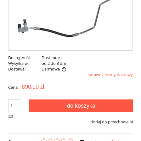
Dostępność:
Dostępne
Wysyłka w:
od 2 do 3 dni
Dostawa:
Darmowa
sprawdź formy dostawy
Cena nie zawiera ewentualnych kosztów płatności
890,00 zł
Cena:
do koszyka
szt.
dodaj do przechowalni