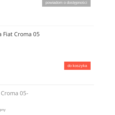
powiadom o dostępności
a Fiat Croma 05
do koszyka
t Croma 05-
ępny