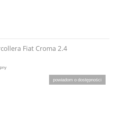
collera Fiat Croma 2.4
ępny
powiadom o dostępności