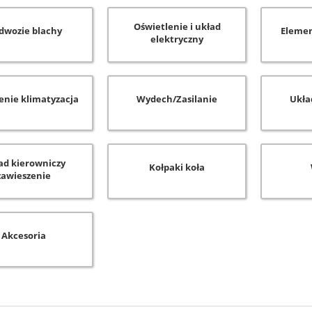
Oświetlenie i układ
dwozie blachy
Elemen
elektryczny
enie klimatyzacja
Wydech/Zasilanie
Ukła
ad kierowniczy
Kołpaki koła
zawieszenie
Akcesoria