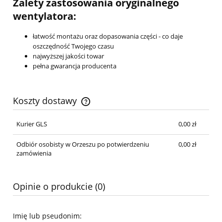
Zalety zastosowania oryginalnego
wentylatora:
łatwość montażu oraz dopasowania części - co daje
oszczędność Twojego czasu
najwyższej jakości towar
pełna gwarancja producenta
Koszty dostawy
Cena nie zawiera ewentualnych kosztów płatności
Kurier GLS
0,00 zł
Odbiór osobisty w Orzeszu po potwierdzeniu
0,00 zł
zamówienia
Opinie o produkcie (0)
Imię lub pseudonim: