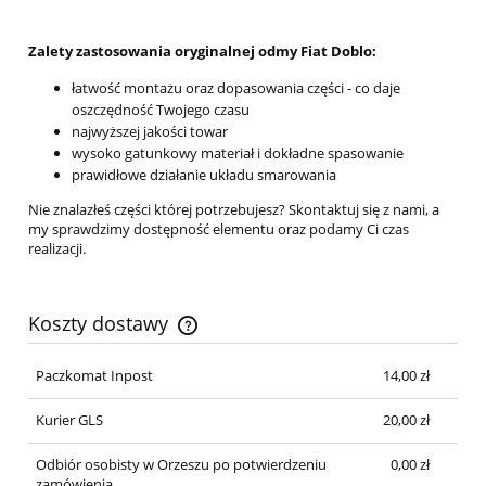
Zalety zastosowania oryginalnej odmy Fiat Doblo:
łatwość montażu oraz dopasowania części - co daje
oszczędność Twojego czasu
najwyższej jakości towar
wysoko gatunkowy materiał i dokładne spasowanie
prawidłowe działanie układu smarowania
Nie znalazłeś części której potrzebujesz? Skontaktuj się z nami, a
my sprawdzimy dostępność elementu oraz podamy Ci czas
realizacji.
Koszty dostawy
Cena nie zawiera ewentualnych kosztów płatności
Paczkomat Inpost
14,00 zł
Kurier GLS
20,00 zł
Odbiór osobisty w Orzeszu po potwierdzeniu
0,00 zł
zamówienia